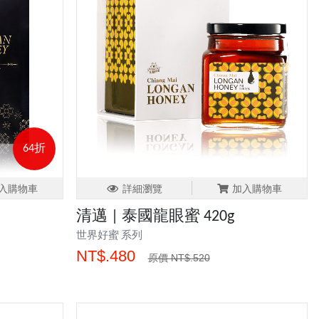
64折
入購物車
詳細瀏覽
加入購物車
清邁 | 泰國龍眼蜜 420g
世界好蜜 系列
NT$.480
原價 NT$.520