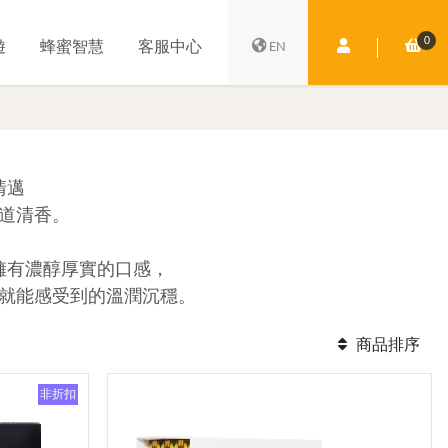
0
會員中心
購
遊
蜂蜜智慧
客服中心
EN
清邁
道清香。
擁有濃醇厚實的口感，
就能感受到的溫潤沉穩。
商品排序
非折扣