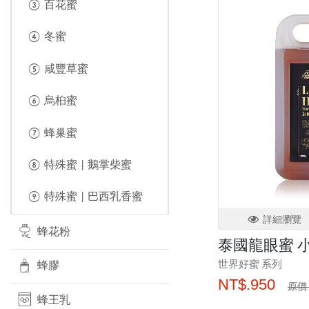
③ 百花蜜
④ 冬蜜
⑤ 咸豐草蜜
⑥ 烏桕蜜
⑦ 蜂巢蜜
⑧ 特殊蜜 | 鵝掌柴蜜
⑨ 特殊蜜 | 巴西乳香蜜
詳細瀏覽
蜂花粉
泰國龍眼蜜 小
世界好蜜 系列
蜂膠
NT$.950
原價 
蜂王乳