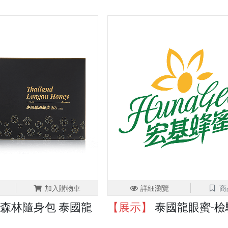
加入購物車
詳細瀏覽
商
森林隨身包 泰國龍
【展示】
泰國龍眼蜜-檢