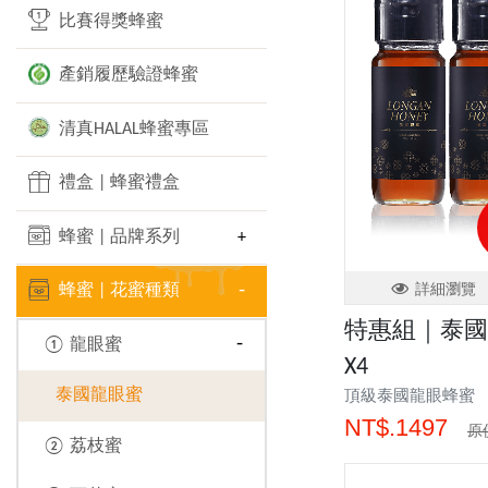
比賽得獎蜂蜜
產銷履歷驗證蜂蜜
清真HALAL蜂蜜專區
禮盒 | 蜂蜜禮盒
蜂蜜 | 品牌系列
詳細瀏覽
蜂蜜 | 花蜜種類
特惠組｜泰國 
① 龍眼蜜
X4
泰國龍眼蜜
頂級泰國龍眼蜂蜜
NT$.1497
原價
② 荔枝蜜