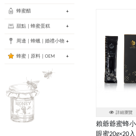
蜂蜜醋
甜點 | 蜂蜜蛋糕
周邊 | 蜂蠟 | 婚禮小物
蜂蜜 | 原料 | OEM
詳細瀏覽
賴爺爺蜜蜂小
眼蜜20g×20入