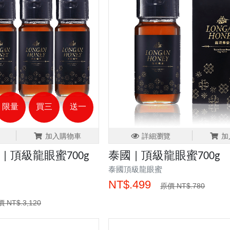
限量
買三
送一
加入購物車
詳細瀏覽
加
| 頂級龍眼蜜700g
泰國 | 頂級龍眼蜜700g
泰國頂級龍眼蜜
NT$.499
原價 NT$.780
 NT$.3,120