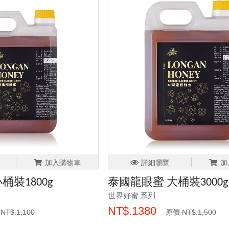
加入購物車
詳細瀏覽
加
桶裝1800g
泰國龍眼蜜 大桶裝3000g
世界好蜜 系列
NT$.1380
NT$.1,100
原價 NT$.1,500