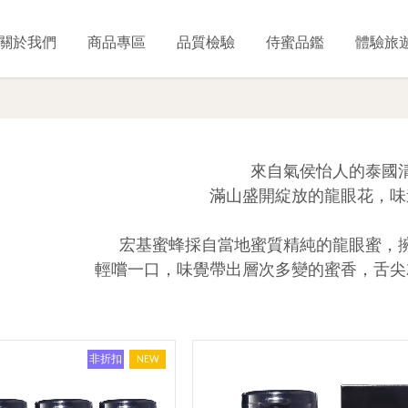
關於我們
商品專區
品質檢驗
侍蜜品鑑
體驗旅
來自氣侯怡人的泰國
滿山盛開綻放的龍眼花，味
宏基蜜蜂採自當地蜜質精純的龍眼蜜，
輕嚐一口，味覺帶出層次多變的蜜香，舌尖
非折扣
NEW