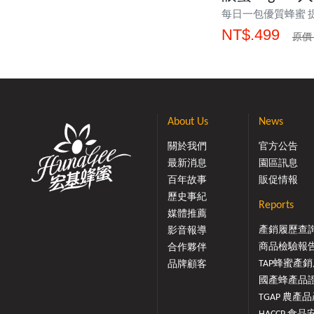
每日一包優質蜂蜜 
NT$.499
原價 
About Us
News
關於我們
官方公告
最新消息
園區訊息
百年故事
販促情報
歷史事紀
Reports
媒體推薦
產銷履歷查
影音報導
商品檢驗報
合作夥伴
TAP蜂蜜產銷履
品牌顧客
國產蜂產品證.
TGAP 農產品產