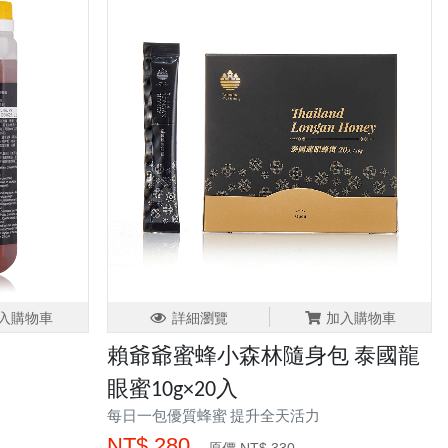
入購物車
詳細瀏覽
加入購物車
賴爺爺蜜蜂小森林隨身包 泰國龍
眼蜜10g×20入
每日一包優質蜂蜜 提升全天活力
NT$.280
原價 NT$.330