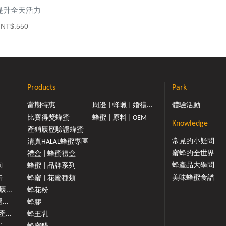
提升全天活力
NT$.550
Products
Park
當期特惠
周邊 | 蜂蠟 | 婚禮...
體驗活動
比賽得獎蜂蜜
蜂蜜 | 原料 | OEM
Knowledge
產銷履歷驗證蜂蜜
常見的小疑問
清真HALAL蜂蜜專區
蜜蜂的全世界
禮盒 | 蜂蜜禮盒
詢
蜂產品大學問
蜂蜜 | 品牌系列
告
美味蜂蜜食譜
蜂蜜 | 花蜜種類
...
蜂花粉
..
蜂膠
...
蜂王乳