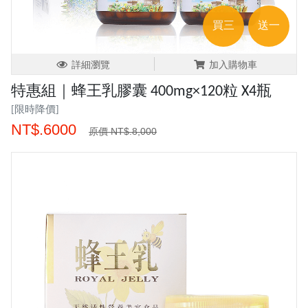
買三
送一
詳細瀏覽
加入購物車
特惠組｜蜂王乳膠囊 400mg×120粒 X4瓶
[限時降價]
NT$.6000
原價 NT$.8,000