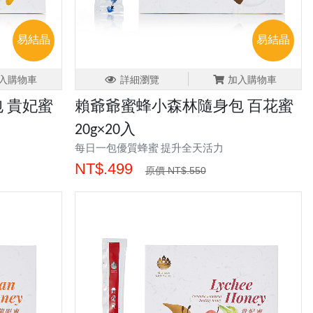
易結晶
易結晶
入購物車
詳細瀏覽
加入購物車
 貴妃蜜
賴爺爺蜜蜂小森林隨身包 百花蜜
20g×20入
每日一包優質蜂蜜 提升全天活力
NT$.499
原價 NT$.550