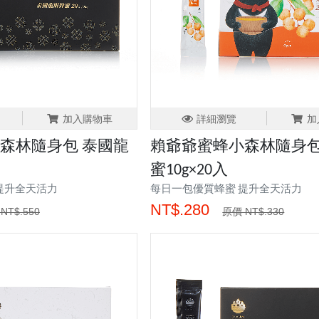
加入購物車
詳細瀏覽
加
森林隨身包 泰國龍
賴爺爺蜜蜂小森林隨身包
蜜10g×20入
提升全天活力
每日一包優質蜂蜜 提升全天活力
NT$.280
NT$.550
原價 NT$.330