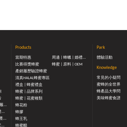
Products
Park
當期特惠
周邊 | 蜂蠟 | 婚禮...
體驗活動
比賽得獎蜂蜜
蜂蜜 | 原料 | OEM
Knowledge
產銷履歷驗證蜂蜜
常見的小疑問
清真HALAL蜂蜜專區
蜜蜂的全世界
禮盒 | 蜂蜜禮盒
詢
蜂產品大學問
蜂蜜 | 品牌系列
告
美味蜂蜜食譜
蜂蜜 | 花蜜種類
...
蜂花粉
..
蜂膠
...
蜂王乳
...
蜂蜜醋