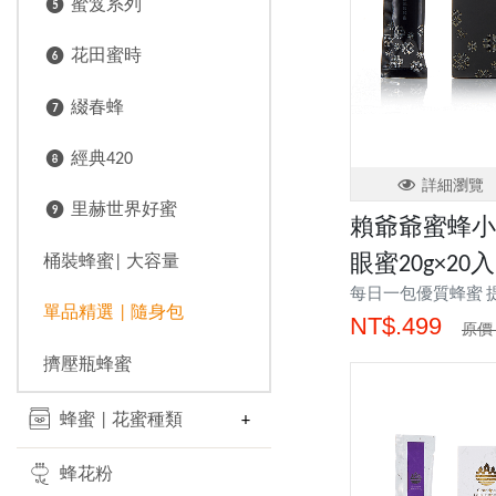
❺ 蜜笈系列
❻ 花田蜜時
❼ 綴春蜂
❽ 經典420
詳細瀏覽
❾ 里赫世界好蜜
賴爺爺蜜蜂小
眼蜜20g×20入
桶裝蜂蜜| 大容量
每日一包優質蜂蜜 
單品精選 | 隨身包
NT$.499
原價 
擠壓瓶蜂蜜
蜂蜜 | 花蜜種類
蜂花粉