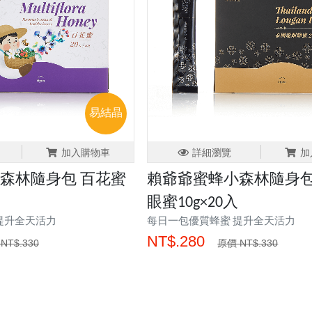
易結晶
加入購物車
詳細瀏覽
加
森林隨身包 百花蜜
賴爺爺蜜蜂小森林隨身包
眼蜜10g×20入
提升全天活力
每日一包優質蜂蜜 提升全天活力
NT$.280
NT$.330
原價 NT$.330