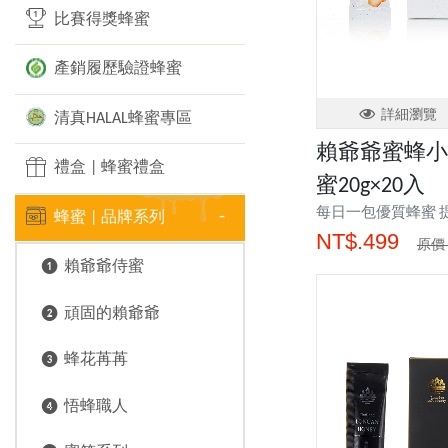
比賽得獎蜂蜜
產銷履歷驗證蜂蜜
詳細瀏覽
清真HALAL蜂蜜專區
賴爺爺蜜蜂小
禮盒 | 蜂蜜禮盒
蜜20g×20入
每日一包優質蜂蜜 
蜂蜜 | 品牌系列
NT$.499
原價 
❶ 賴爺爺侍蜜
❷ 頑固的賴爺爺
❸ 蜂花苒苒
❹ 悟蜂職人