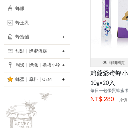
蜂膠
蜂王乳
蜂蜜醋
甜點 | 蜂蜜蛋糕
詳細瀏覽
周邊 | 蜂蠟 | 婚禮小物
賴爺爺蜜蜂小
蜂蜜 | 原料 | OEM
10g×20入
每日一包優質蜂蜜 
NT$.280
原價 