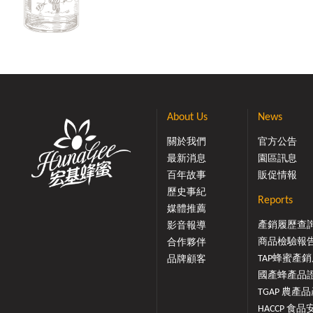
About Us
News
關於我們
官方公告
最新消息
園區訊息
百年故事
販促情報
歷史事紀
Reports
媒體推薦
產銷履歷查
影音報導
商品檢驗報
合作夥伴
TAP蜂蜜產銷履
品牌顧客
國產蜂產品證.
TGAP 農產品產
HACCP 食品安