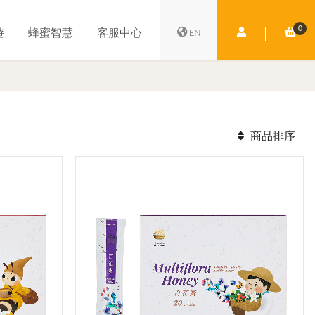
0
會員中心
購
遊
蜂蜜智慧
客服中心
EN
商品排序