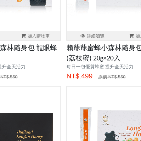
加入購物車
詳細瀏覽
加
森林隨身包 龍眼蜂
賴爺爺蜜蜂小森林隨身包
(荔枝蜜) 20g×20入
提升全天活力
每日一包優質蜂蜜 提升全天活力
NT$.499
NT$.550
原價 NT$.550