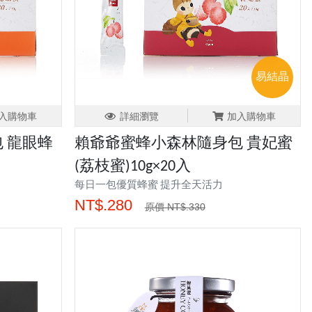
易結晶
入購物車
詳細瀏覽
加入購物車
 龍眼蜂
賴爺爺蜜蜂小森林隨身包 貴妃蜜
(荔枝蜜)10g×20入
每日一包優質蜂蜜 提升全天活力
NT$.280
原價 NT$.330