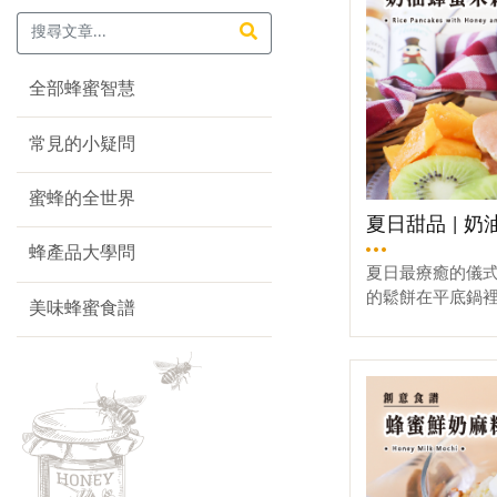
全部蜂蜜智慧
常見的小疑問
蜜蜂的全世界
夏日甜品 | 
蜂產品大學問
夏日最療癒的儀
的鬆餅在平底鍋
美味蜂蜜食譜
遇熱融化的奶油，
論是早餐，還是
茶，這口香甜，
「無麩質、低敏
棒的選擇！今天
接用市售的「日
無麩質料理吧！
比例都幫你配好