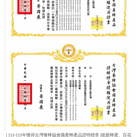
( 113-115年獲得台灣養蜂協會國產蜂產品證明標章
(龍眼蜂蜜、百花