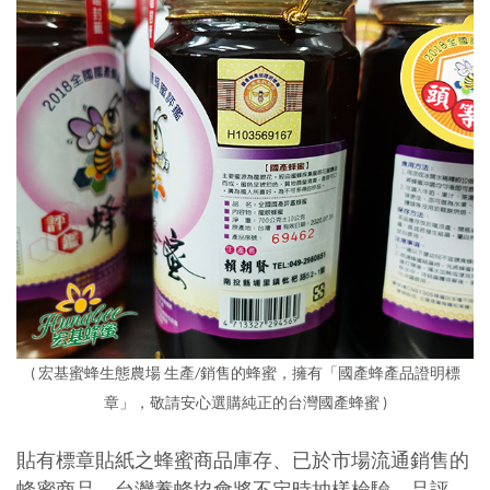
( 宏基蜜蜂生態農場 生產/銷售的蜂蜜，擁有「國產蜂產品證明標
章」，敬請安心選購
純正的台灣國產蜂蜜
)
貼有標章貼紙之蜂蜜商品庫存、已於市場流通銷售的