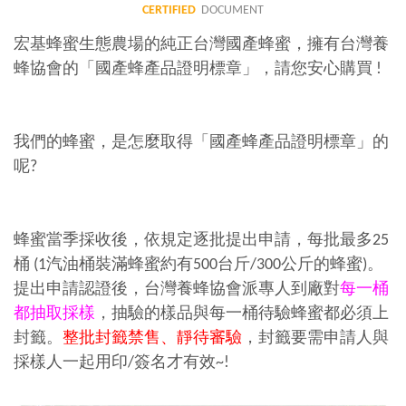
CERTIFIED
DOCUMENT
宏基蜂蜜生態農場的純正台灣國產蜂蜜，擁有台灣養
蜂協會的「國產蜂產品證明標章」，請您安心購買 !
我們的蜂蜜，是怎麼取得「國產蜂產品證明標章」的
呢?
蜂蜜當季採收後，依規定逐批提出申請，每批最多25
桶 (1汽油桶裝滿蜂蜜約有500台斤/300公斤的蜂蜜)。
提出申請認證後，台灣養蜂協會派專人到廠對
每一桶
都抽取採樣
，抽驗的樣品與每一桶待驗蜂蜜都必須上
封籤。
整批封籤禁售、靜待審驗
，封籤要需申請人與
採樣人一起用印/簽名才有效~!