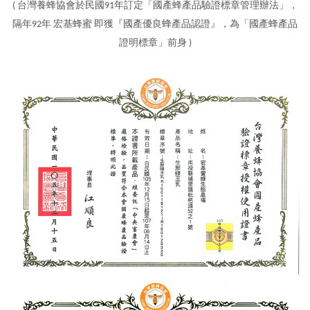
( 台灣養蜂協會於民國91年訂定「國產蜂產品驗證標章管理辦法」，
隔年92年 宏基蜂蜜 即獲『國產優良蜂產品認證』，為「國產蜂產品
證明標章」前身 )