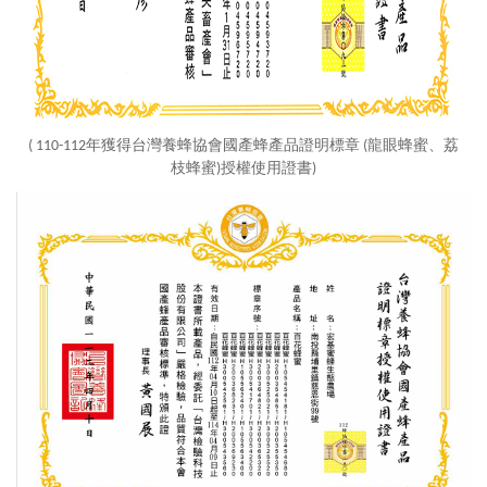
( 110-112年獲得台灣養蜂協會國產蜂產品證明標章
(龍眼蜂蜜、荔
枝蜂蜜)
授權使用證書)