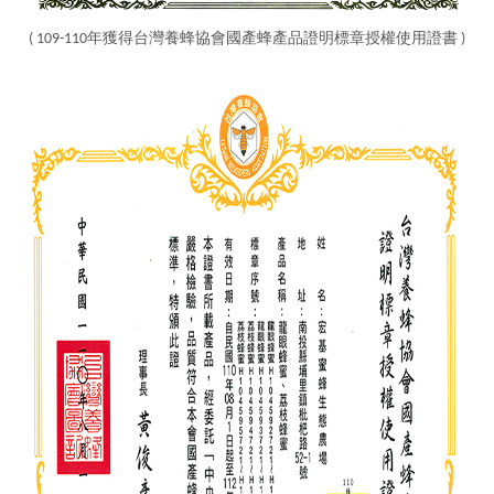
( 109-110年獲得台灣養蜂協會國產蜂產品證明標章授權使用證書 )