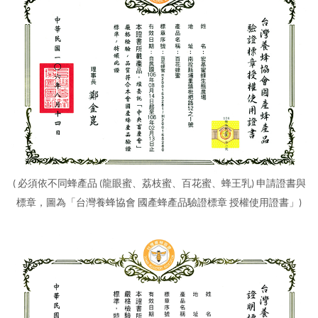
( 必須依不同蜂產品 (龍眼蜜、荔枝蜜、百花蜜、蜂王乳) 申請證書與
標章，圖為「台灣養蜂協會 國產蜂產品驗證標章 授權使用證書」)