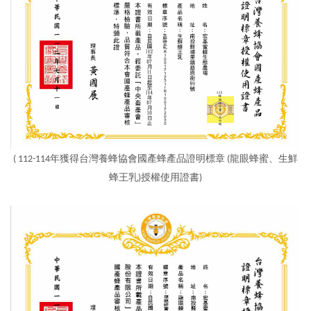
( 112-114年獲得台灣養蜂協會國產蜂產品證明標章
(龍眼蜂蜜、生鮮
蜂王乳)
授權使用證書)