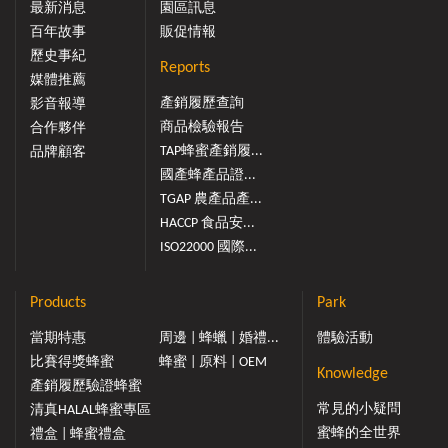
最新消息
園區訊息
百年故事
販促情報
歷史事紀
Reports
媒體推薦
產銷履歷查詢
影音報導
商品檢驗報告
合作夥伴
TAP蜂蜜產銷履...
品牌顧客
國產蜂產品證...
TGAP 農產品產...
HACCP 食品安...
ISO22000 國際...
Products
Park
當期特惠
周邊 | 蜂蠟 | 婚禮...
體驗活動
比賽得獎蜂蜜
蜂蜜 | 原料 | OEM
Knowledge
產銷履歷驗證蜂蜜
常見的小疑問
清真HALAL蜂蜜專區
蜜蜂的全世界
禮盒 | 蜂蜜禮盒