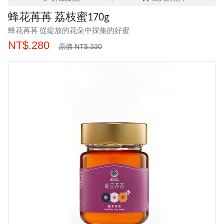
蜂花苒苒 荔枝蜜170g
蜂花苒苒 從綻放的花朵中採集的好蜜
NT$.280
原價 NT$.330