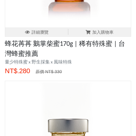
詳細瀏覽
加入購物車
蜂花苒苒 鵝掌柴蜜170g | 稀有特殊蜜 | 台
灣蜂蜜推薦
量少特殊蜜 x 野生採集 x 風味特殊
NT$.280
原價 NT$.330