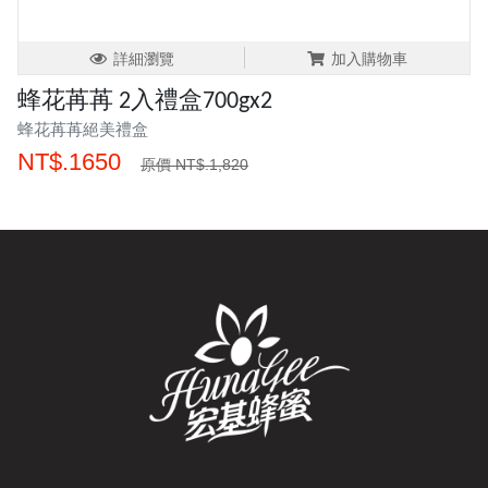
詳細瀏覽
加入購物車
蜂花苒苒 2入禮盒700gx2
蜂花苒苒絕美禮盒
NT$.1650
原價 NT$.1,820