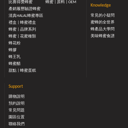
比賽得獎蜂蜜
蜂蜜 | 原料 | OEM
Knowledge
產銷履歷驗證蜂蜜
常見的小疑問
清真HALAL蜂蜜專區
蜜蜂的全世界
禮盒 | 蜂蜜禮盒
蜂產品大學問
蜂蜜 | 品牌系列
美味蜂蜜食譜
蜂蜜 | 花蜜種類
蜂花粉
蜂膠
蜂王乳
蜂蜜醋
甜點 | 蜂蜜蛋糕
Support
購物說明
預約說明
常見問題
園區位置
聯絡我們