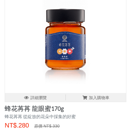
詳細瀏覽
加入購物車
蜂花苒苒 龍眼蜜170g
蜂花苒苒 從綻放的花朵中採集的好蜜
NT$.280
原價 NT$.330