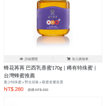
詳細瀏覽
加入購物車
蜂花苒苒 巴西乳香蜜170g | 稀有特殊蜜 |
台灣蜂蜜推薦
量少特殊蜜 x 野生採集 x 吸蜜老饕首選
NT$.280
原價 NT$.330