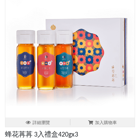
詳細瀏覽
加入購物車
蜂花苒苒 3入禮盒420gx3