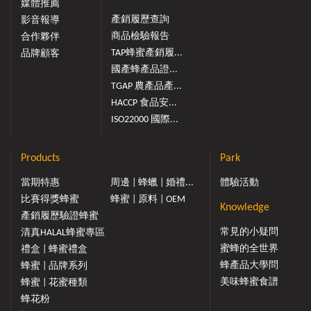
媒體推薦
產銷履歷查詢
影音報導
商品檢驗報告
合作夥伴
TAP蜂蜜產銷履...
品牌顧客
國產蜂產品證...
TGAP 農產品產...
HACCP 食品安...
ISO22000 國際...
Products
Park
當期特惠
周邊 | 蜂蠟 | 婚禮...
體驗活動
比賽得獎蜂蜜
蜂蜜 | 原料 | OEM
Knowledge
產銷履歷驗證蜂蜜
常見的小疑問
清真HALAL蜂蜜專區
蜜蜂的全世界
禮盒 | 蜂蜜禮盒
蜂產品大學問
蜂蜜 | 品牌系列
美味蜂蜜食譜
蜂蜜 | 花蜜種類
蜂花粉