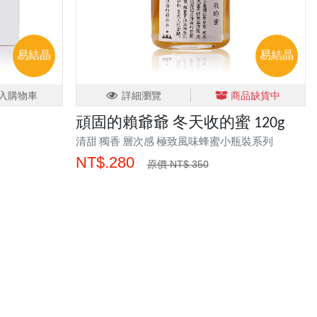
易結晶
易結晶
入購物車
詳細瀏覽
商品缺貨中
頑固的賴爺爺 冬天收的蜜 120g
清甜 獨香 層次感 極致風味蜂蜜小瓶裝系列
NT$.280
原價 NT$.350