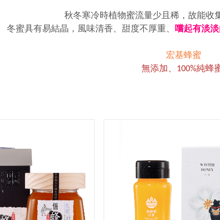
秋冬寒冷時植物蜜流量少且稀，故能收
冬蜜具有易結晶，風味清香、甜度不厚重、
嚐起有淡淡
宏基蜂蜜
無添加、100%純蜂蜜