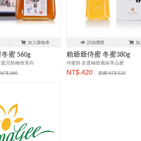
加入購物車
詳細瀏覽
加
蜜 560g
賴爺爺侍蜜 冬蜜380g
封蓋完熟極致系列
侍蜜師 首選極致風味單品蜜
NT$.420
NT$.980
原價 NT$.520