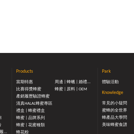
Products
Park
當期特惠
周邊 | 蜂蠟 | 婚禮...
體驗活動
比賽得獎蜂蜜
蜂蜜 | 原料 | OEM
Knowledge
產銷履歷驗證蜂蜜
常見的小疑問
清真HALAL蜂蜜專區
蜜蜂的全世界
禮盒 | 蜂蜜禮盒
詢
蜂產品大學問
蜂蜜 | 品牌系列
告
美味蜂蜜食譜
蜂蜜 | 花蜜種類
...
蜂花粉