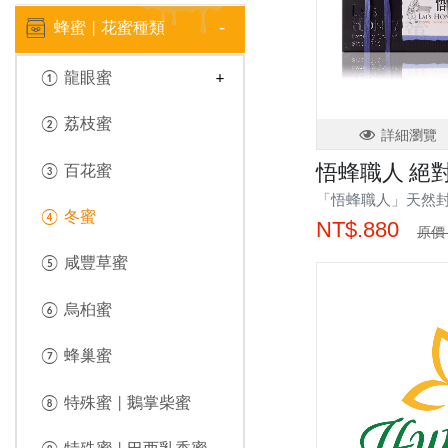
蜂蜜 | 花蜜種類
① 龍眼蜜
② 荔枝蜜
詳細瀏覽
悟蜂職人 絕對冬
③ 百花蜜
「悟蜂職人」天然
④ 冬蜜
NT$.880
原價 
⑤ 咸豐草蜜
⑥ 烏桕蜜
⑦ 蜂巢蜜
⑧ 特殊蜜 | 鵝掌柴蜜