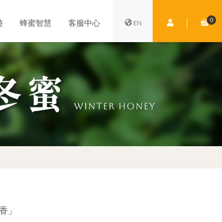
0
會員中心
購
遊
蜂蜜智慧
客服中心
EN
香」