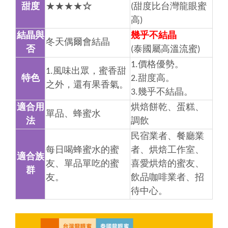
甜度
★★★★
☆
(甜度比台灣龍眼蜜
高)
結晶與
幾乎不結晶
冬天偶爾會結晶
否
(泰國屬高溫流蜜)
1.價格優勢。
1.風味出眾，蜜香甜
特色
2.甜度高。
之外，還有果香氣。
3.幾乎不結晶。
適合用
烘焙餅乾、蛋糕、
單品、蜂蜜水
法
調飲
民宿業者、餐廳業
每日喝蜂蜜水的蜜
者、烘焙工作室、
適合族
友、單品單吃的蜜
喜愛烘焙的蜜友、
群
友。
飲品咖啡業者、招
待中心。