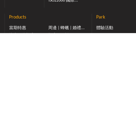
ISO22000 國際...
Products
Park
當期特惠
周邊 | 蜂蠟 | 婚禮...
體驗活動
比賽得獎蜂蜜
蜂蜜 | 原料 | OEM
Knowledge
產銷履歷驗證蜂蜜
常見的小疑問
清真HALAL蜂蜜專區
蜜蜂的全世界
禮盒 | 蜂蜜禮盒
蜂產品大學問
蜂蜜 | 品牌系列
美味蜂蜜食譜
蜂蜜 | 花蜜種類
蜂花粉
蜂膠
蜂王乳
蜂蜜醋
甜點 | 蜂蜜蛋糕
Support
購物說明