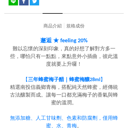
商品介紹
規格成份
邂逅 ★ feeling 20%
難以忘懷的深刻印象，真的好想了解對方多一
些，哪怕只有一點點，來點意外小插曲，彼此溫
度就要上升囉！
【
三年
蜂蜜梅子醋｜蜂蜜梅釀28ml
】
精選南投信義鄉青梅，搭配純天然蜂蜜，經傳統
古法釀製而成。讓每一口都充滿梅子的香氣與蜂
蜜的溫潤。
無添加糖、人工甘味劑、色素和防腐劑，僅用蜂
蜜、水、青梅
。