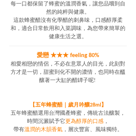
每一口都保留了蜂蜜的溫潤香氣，讓您品嚐到自
然的純粹與健康。
這款蜂蜜醋沒有化學醋的刺鼻味，口感醇厚柔
和，適合日常飲用和入菜調味，為您帶來簡單的
健康生活之選。
愛戀 ★★★ feeling 80%
相愛相戀的情侶，不必在意眾人的目光，此刻對
方才是一切，甜蜜到化不開的濃情，也同時在醞
釀著一大缸的醋罈子呢!
【五年蜂蜜醋｜歲月吟釀28ml】
五年蜂蜜醋選用台灣國產蜂蜜，傳統古法釀製，
時間沉澱賦予它
更為醇厚的口感
，
帶有
溫潤的木韻香氣
，層次豐富、風味獨特。