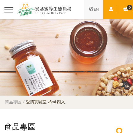
0
會員中心
購
EN
商品專區
愛情實驗室 28ml 四入
商品專區