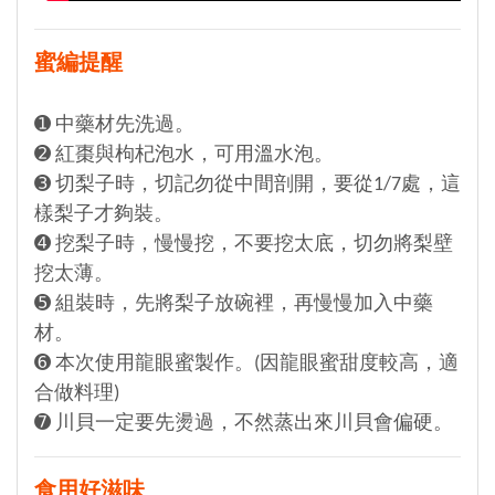
蜜編提醒
➊ 中藥材先洗過。
➋ 紅棗與枸杞泡水，可用溫水泡。
➌ 切梨子時，切記勿從中間剖開，要從1/7處，這
樣梨子才夠裝。
➍ 挖梨子時，慢慢挖，不要挖太底，切勿將梨壁
挖太薄。
➎ 組裝時，先將梨子放碗裡，再慢慢加入中藥
材。
➏ 本次使用龍眼蜜製作。(因龍眼蜜甜度較高，適
合做料理)
➐ 川貝一定要先燙過，不然蒸出來川貝會偏硬。
食用好滋味