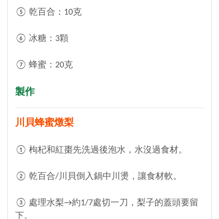
⑤ 乾百合：10克
⑥ 冰糖：3顆
⑦ 蜂蜜：20克
製作
川貝蜂蜜燉梨
① 枸杞和紅棗先洗過後泡水，水沒過食材。
② 乾百合/川貝倒入鍋中川燙，讓食材軟。
③ 處理水梨→約1/7處切一刀，梨子的蓋頭要留
下。