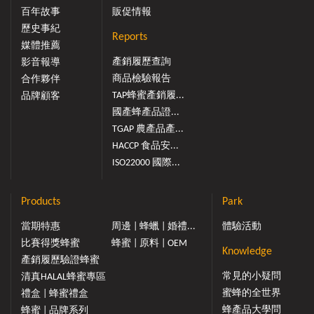
百年故事
販促情報
歷史事紀
Reports
媒體推薦
產銷履歷查詢
影音報導
商品檢驗報告
合作夥伴
TAP蜂蜜產銷履...
品牌顧客
國產蜂產品證...
TGAP 農產品產...
HACCP 食品安...
ISO22000 國際...
Products
Park
當期特惠
周邊 | 蜂蠟 | 婚禮...
體驗活動
比賽得獎蜂蜜
蜂蜜 | 原料 | OEM
Knowledge
產銷履歷驗證蜂蜜
常見的小疑問
清真HALAL蜂蜜專區
蜜蜂的全世界
禮盒 | 蜂蜜禮盒
蜂產品大學問
蜂蜜 | 品牌系列