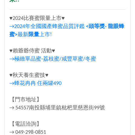
♥2024比賽蜜限量上市♥
→2024年全國國產蜂蜜品質評鑑
<頭等獎- 龍眼蜂
蜜>
最新
限量
上市!
♥賴爺爺侍蜜 活動♥
→極緻單品蜜-荔枝蜜/咸豐草蜜/冬蜜
♥秋天養生蜜技♥
→蜂花冉冉 任兩罐490
【門市地址】
→ 54557南投縣埔里鎮枇杷里慈恩街99號
【電話洽詢】
→ 049-298-0851