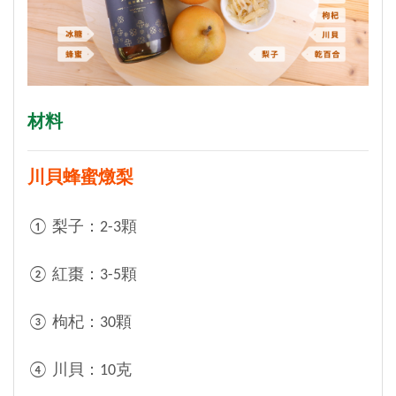
材料
川貝蜂蜜燉梨
① 梨子：2-3顆
② 紅棗：3-5顆
③ 枸杞：30顆
④ 川貝：10克