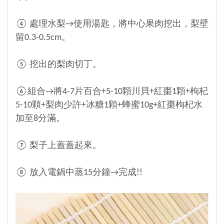
④ 處理水梨→使用湯匙，將中心果肉挖出，梨壁
留0.3-0.5cm。
⑤ 挖出的梨肉切丁。
⑥組合→將4-7片百合+5-10顆川貝+紅棗1顆+枸杞
5-10顆+梨肉少許+冰糖1顆+蜂蜜10g+紅棗枸杞水
加至8分滿。
⑦ 梨子上蓋蓋起來。
⑧ 放入電鍋中蒸15分鐘→完成!!