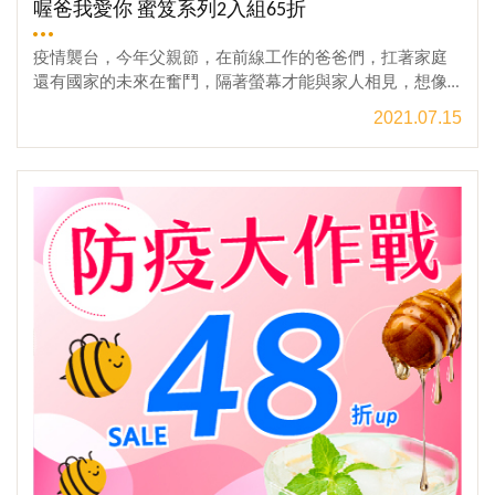
喔爸我愛你 蜜笈系列2入組65折
疫情襲台，今年父親節，在前線工作的爸爸們，扛著家庭
還有國家的未來在奮鬥，隔著螢幕才能與家人相見，想像
相擁的溫度；在家工作的父親們，開始當個說故事大哥
2021.07.15
哥，要完成工作進度，也要陪孩子趕遊戲進度，疫情之
下，開啟每位爸爸的新技能。唯一不變的是爸爸總忙著為
觀看更多
全家大小，拚一個更好的生活，沒時間好好的照顧自己，
這時可要準備最上等的優質蜂蜜，來撫慰爸爸勞碌的身心
靈。宏基蜂蜜這次父親節，準備超優質組合折扣，讓你的
超級心意給爸爸滿滿的續航力。體貼寵爸爸，換我用健康
營養的蜂蜜保護你！宏基蜂蜜 蜜笈系列2入組合只要1000元
!!!〈限時下殺65折〉快到宏基蜂蜜購買最優惠的父親節禮
物 ，孝敬爸爸的最好選擇 ~！官網門市 同步優惠「喔爸我
愛你」折扣優惠活動時間 :2021年07月16日 至 2021年08月
08日「喔爸我愛你」折扣優惠活動內容 :蜜笈系列 指定商
品二入組 最低下殺 65折!!!!<<前往 [喔爸我愛你] 優惠專區>>
本優惠活動相關規定：1.本活動優惠適用於宏基蜜蜂生態農
場門市與官方網站。2.本活動無法與「VIP會員折扣」或其
他的優惠方案合併使用。3.門市優惠活動皆不包含宅配相關