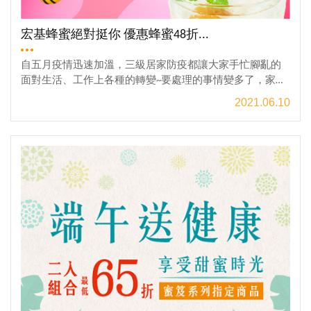
費用，如需代為宅配，相關收費標準與服務請洽現場門市
人員。4.本公司保有於活動期間內更改活動規則和內容之權
利，活動內容之變動將於本活動網頁中更新，恕不另行通
宏基蜂蜜絕對挺你 優惠蜂蜜48折...
知。❁專屬好康，絕對不能錯過❁☘喔爸我愛你 雙倍寵爸☘
→二入指定商品65折起✽大宗採購 送禮新寵兒✽→健康體面
自五月疫情迅速加溫，三級居家防疫都讓大家手忙腳亂的
伴手禮♛ VIP會員 終身9折優惠♛→老朋友別忘了回來~！☀
面對生活、工作上各種的轉變~要處理的事情變多了，家庭
產銷履歷蜂蜜，哪裡買！☀→台灣第一家讓你心安的蜂蜜！
的開支更大了，錢包變的更扁了…在家裡一直窩著，還要自
2021.06.10
【門市地址】→南投縣埔里鎮枇杷里枇杷路52之1號【電話
己動手顧三餐，感覺沒辦法好好的休息，喘口氣……親愛的
洽詢】→ 049-298-0851
朋友們，不要喪失信心！宏基蜜蜂生態農場全體員工，向
觀看更多
您說一聲 :「辛苦了！」我們絕對挺你到底！宅家不出外不
社交，你悶壞了嗎?一日三餐都靠你，要拿出獨家絕活兒，
開始廚藝大冒險了嗎?「宏基蜂蜜」準備了許多高品質的極
緻單品風味蜂蜜，給你最驚喜、最省錢、好便宜的甜美優
惠，用來好好平撫那宅在家的煩悶，對疫情發展不安的
心。我們相信，那一口深邃內蘊的醇馥甜美，可以瞬間帶
你到不同的風景，感受到那金黃自然的微風，一掃你的抑
鬱與不快，陪你一起挺過艱難時期！用天然純正的宏基蜂
蜜，為餐桌上的佳餚、杯中的冰涼，點綴上金黃誘人的甜
蜜，用最香甜華麗的蜂蜜美食，征服家裡每一個人的味
蕾，守護家人的健康，讓你成為宅家料理之王!!官網限定優
惠「防疫大作戰 宏基蜂蜜絕對挺你」折扣優惠活動時間 :20