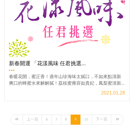
親節，帶上健康還有美味回家，一個大大的擁抱、一杯香
甜的蜂蜜，享受溫馨的相處時光。本活動為官網、門市限
定官網、門市同步優惠「歡慶母親節 蜂王乳系列滿２５
００送你鳳梨蜜」活動時間 :2021年04月15日~2021年05月
09日 「歡慶母親節 蜂王乳系列滿２５００送你鳳梨蜜」
活動內容 :只要購買本農場 蜂王乳系列 任一商品 : [ 大自然
農法蜂王乳 500g ][ 天然蜂王乳 500g ][ 蜂王乳膠囊 420mgX1
20粒 ]加購「全館不限商品」單筆滿額 2500元，就送您 價
值680元 「蜜笈 鳳梨蜜」 一瓶。※VIP會員將依「VIP折扣
價」計算 。本優惠活動相關規定 : 1. 本活動於 官網/門市單
新春開運 「花漾風味 任君挑選...
筆消費額滿始可參加，恕不累計。2. 本活動可與「VIP會員
折扣」或其他的優惠方案合併使用。3. 本公司保有於活動
春暖花開，蜜正香！過年山珍海味太膩口， 不如來點清新
期間內更改活動規則和內容之權利，活動內容之變動將於
爽口的蜂蜜水來解解膩！荔枝蜜雍容如貴妃，鳳梨蜜清新
本活動網頁中更新，恕不另行通知。[ 前往 母親節活動專區
似少女，百花蜜馥郁如女伶，烏桕蜜純粹若雲朵，酪梨蜜
2021.01.28
][ 前往 蜂王乳專區 ]🔗門市官網專屬好康，絕對不能錯過🔗
酸甜像初戀，泰龍蜜濃郁似暖陽，咸豐草蜜彷彿微風輕拂~
🌸清甜荔枝蜜 春天與味蕾的浪漫相遇🌸→春季美好新體驗~
香氣四溢讓你一口一口接不停！今年春天我們誠心為您獻
~💎VIP會員 終身9折優惠💎→老朋友別忘了回來~！🐝台灣
上 風味極致的 蜜笈系列蜂蜜由評蜜博士精心挑選，多種單
優質好蜜，都在這裡！🐝→產銷履歷蜂蜜，哪裡買【門市
品蜂蜜的極致好口感絕對讓你驚豔！防疫期間不外出，在
上一頁
6
7
8
9
10
下一頁
地址】→南投縣埔里鎮枇杷里枇杷路52之1號【電話洽詢】
家也能品嘗蜂蜜的多元風味，荔枝、鳳梨、百花、酪梨、
→ 049-298-0851
咸豐草、烏桕、咸豐草、泰國龍眼…等任君選擇讓春天美味