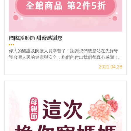
用，如需代為宅配，相關收費標準與服務請洽現場門市人
員。4.本公司保有於活動期間內更改活動規則和內容之權
利，活動內容之變動將於本活動網頁中更新，恕不另行通
知。 ❁門市官網專屬好康，絕對不能錯過❁✸ 端午送健康
享受甜蜜時光✸→蜜笈 系列指定商品65折❤這次換你寵媽
媽 母親節送禮首選❤→蜂王乳系列滿額送你鳳梨蜜☤ 國際護
國際護師節 甜蜜感謝您
師節 甜蜜感謝您☤→全館不限商品 第2件5折✽大宗採購 送
禮新寵兒✽→健康體面伴手禮✿ 清甜荔枝蜜 春天與母親節
偉大的醫護及防疫人員辛苦了！謝謝您們總是站在先鋒守
送禮首選✿→春季美好新體驗~~♛ VIP會員 終身9折優惠♛→
護台灣人民的健康與安全，您們的付出我們都真心感謝！
老朋友別忘了回來~！☀產銷履歷蜂蜜，哪裡買☀→台灣第一
堅強的您們，就好比為人類辛勤授粉的小蜜蜂，對環境永
2021.04.28
家讓你心安的蜂蜜！【門市地址】→南投縣埔里鎮枇杷里
續和人類福祉，付出了無私的偉大貢獻。為了台灣人民貢
枇杷路52之1號【電話洽詢】→ 049-298-0851
獻的您們，更需要用極緻上好風味的蜂蜜，來保養調理您
觀看更多
疲勞的身心，用香甜讓您充滿電力再出發。無論天晴或下
雨，我們真的時時刻刻都需要著您，就請讓我們好好的感
謝您們!5/12日為國際護師節，宏基蜂蜜特別推出專屬「醫
護人員」的優惠，就讓我們以滿滿的感謝與優惠，回報給
身為第一線醫護人員的您~!而5月也是世界蜂蜜日，更邀請
您一同來埔里『宏基蜜蜂生態農場』感受小蜜蜂們的喜悅~
歡迎您來我們的園區逛逛看看，絕對讓您滿意的門市限定
優惠、蜜蜂生態解說與DIY體驗等著您唷!※本活動為「門市