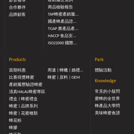
產銷履歷查詢
影音報導
商品檢驗報告
合作夥伴
TAP蜂蜜產銷履...
品牌顧客
國產蜂產品證...
TGAP 農產品產...
HACCP 食品安...
ISO22000 國際...
Products
Park
當期特惠
周邊 | 蜂蠟 | 婚禮...
體驗活動
比賽得獎蜂蜜
蜂蜜 | 原料 | OEM
Knowledge
產銷履歷驗證蜂蜜
常見的小疑問
清真HALAL蜂蜜專區
蜜蜂的全世界
禮盒 | 蜂蜜禮盒
蜂產品大學問
蜂蜜 | 品牌系列
美味蜂蜜食譜
蜂蜜 | 花蜜種類
蜂花粉
蜂膠