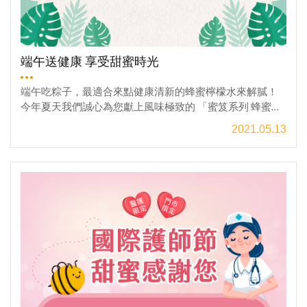
21年06月16日 至 2021年07月15日「防疫大作戰 宏基蜂蜜
絕對挺你」折扣優惠活動內容 : 指定商品 最低 48折
起!!!! (依 [促銷商品] 內指定商品為準)>>往[防疫大作戰 宏基
蜂蜜絕對挺你]促銷區本優惠活動相關規定：1.本活動優惠
端午送健康 享受甜蜜時光
限定於宏基蜜蜂生態農場官方網站。2.本活動無法與「VIP
會員折扣」或其他的優惠方案合併使用。3. 本公司保有於
端午吃粽子，最適合來點健康清新的蜂蜜檸檬水來解膩！
活動期間內更改活動規則和內容之權利，活動內容之變動
今年夏天我們誠心為您獻上風味極致的 「蜜笈系列 蜂蜜」
將於本活動網頁中更新，恕不另行通知。❁專屬好康，絕對
由評蜜博士精心挑選，多種極緻好口感的單品蜂蜜讓你好
2021.05.13
不能錯過❁✙防疫大作戰 蜂蜜優惠48折起(官網限定)✙→挺
驚豔！荔枝蜜雍容如貴妃，鳳梨蜜清新似少女，百花蜜馥
你一起過艱難時期✽大宗採購 送禮新寵兒✽→健康體面伴手
郁如舞孃，烏桕蜜純粹若雲朵，酪梨蜜酸甜像初戀，泰龍
觀看更多
禮♛ VIP會員 終身9折優惠♛→老朋友別忘了回來~！☀產銷
蜜濃郁似暖陽，香氣四溢，彷彿徜徉在甜蜜的熱帶風情~讓
履歷蜂蜜，哪裡買！☀→台灣第一家讓你心安的蜂蜜！【門
你端午佳節在家品嘗冰涼蜂蜜水的百變甜美~讓華麗風味的
市地址】→南投縣埔里鎮枇杷里枇杷路52之1號【電話洽
蜂蜜，涼爽繽紛你的整個夏季！官網限定優惠(門市另有優
詢】→ 049-298-0851
惠)「端午送健康 享受甜蜜時光」折扣優惠活動時間 : 202
1年05月14日 下午12:00 ～2021年06月14日「端午送健康
享受甜蜜時光」折扣優惠活動內容 :[蜜笈系列指定商品] 二
入組合最低 65折!!!![ 前往 端午送健康 享受甜蜜時光 活動專
區 ]本優惠活動相關規定 : 1.本活動優惠限定於 宏基蜜蜂生
態農場官方網站。2.本活動無法與「VIP會員折扣」或其他
的優惠方案合併使用。3.門市優惠活動皆不包含宅配相關費