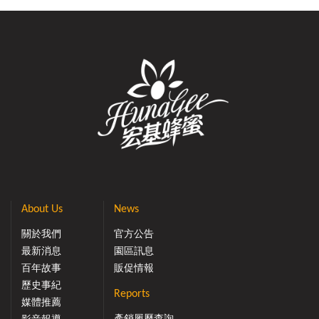
香甜的蜂蜜做你的導遊，一起環遊花香世界吧！本活動官
網、門市限定，官網、門市同步優惠「花漾風味 任君挑
選」折扣優惠活動時間 :2021年01月29日~2021年03月01
日 「花漾風味 任君挑選」折扣優惠活動內容 :蜜笈系列指定
商品 二入組合最低 65折!!!!- 限時下殺 平均$500件 -[ 前往
花漾風味 任君挑選 活動專區 ] 本優惠活動相關規定 : 1. 本
活動無法與「VIP會員折扣」或其他的優惠方案合併使用。
2. 門市優惠活動皆不包含宅配相關費用，如需代為宅配，
相關收費標準與服務請洽現場門市人員。3. 本公司保有於
活動期間內更改活動規則和內容之權利，活動內容之變動
將於本活動網頁中更新，恕不另行通知。🔗門市官網專屬
好康，絕對不能錯過🔗 花漾風味 任君挑選 65折🐮牛轉乾
坤新年好禮 金牛相送77折 恭喜發財賀新年 滿額即贈紅包💎
VIP會員 終身9折優惠🐝 台灣優質好蜜，都在這裡！【產銷
About Us
News
履歷蜂蜜，哪裡買】【門市地址】→南投縣埔里鎮枇杷里
關於我們
官方公告
枇杷路52之1號【電話洽詢】→ 049-298-0851
最新消息
園區訊息
百年故事
販促情報
歷史事紀
Reports
媒體推薦