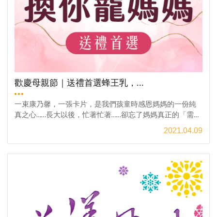
限定」優惠「國際護師節 甜蜜感謝您」優惠活動時間 :2021
年05月01日~2021年05月12日 門市營業時間：08:00~17:00
門市地址：南投縣埔里鎮枇杷里枇杷路52之1號「國際護師
節 甜蜜感謝您」優惠活動內容 :於埔里門市消費， 憑醫護執
業執照享 全館不限商品『第2件5折』※限購4件商品，以價
低者折扣※特定商品[ 桶裝蜂蜜 系列 ]除外 本優惠活動相關
規定 : 1.本活動需於門市出示「醫護執業執照」即可參加。
2.參與活動每人每筆限購4件商品，並以價格較低之商品進
歡慶母親節｜送禮首選蜂王乳，...
行折扣計算。3. 本活動無法與「VIP會員折扣」或其他的優
惠方案合併使用。4.門市優惠活動皆不包含宅配相關費用，
一束康乃馨，一張卡片，是我們孩童時感恩媽媽的一份純
如需代為宅配，相關收費標準與服務請洽現場門市人員。5.
真之心……長大以後，忙著忙著……卻忘了媽媽真正的「需
本公司保有於活動期間內更改活動規則和內容之權利，活
要」！宏基堅持回歸蜜蜂生態與自然農法，手工現採48~72
2021.04.09
動內容之變動將於本活動網頁中更新，恕不另行通知。❁門
小時天然蜂王乳—無添加物，富含高單位活性蛋白、癸烯
市官網專屬好康，絕對不能錯過❁☤ 國際護師節 甜蜜感謝
酸的優質蜂王乳。以大自然的精粹給媽媽最好的呵護~補充
觀看更多
您☤→全館不限商品 第2件5折✽大宗採購 送禮新寵兒✽→健
人體所需營養，讓媽媽有個健康強壯的身體；蜂王乳的天
康體面伴手禮✿ 清甜荔枝蜜 春天與母親節送禮首選✿→春
然滋潤，讓媽媽重新找回少女時期的晶瑩剔透；多種天然
季美好新體驗~~♛ VIP會員 終身9折優惠♛→老朋友別忘了
營養成分，讓媽媽的身體得到更自然更安全的保護。今
回來~！☀產銷履歷蜂蜜，都在這裡！☀→台灣第一家讓你心
年，獻上宏基蜂王乳＋一個深深的擁抱，就是給媽媽最純
安的蜂蜜！【門市地址】→南投縣埔里鎮枇杷里枇杷路52
粹的心意～2021/4/15起至5/9，只要購買蜂王乳搭配全館
之1號【電話洽詢】→ 049-298-0851
不限商品滿2500元，就送 蜜笈 鳳梨蜜一瓶(市價680元)！母