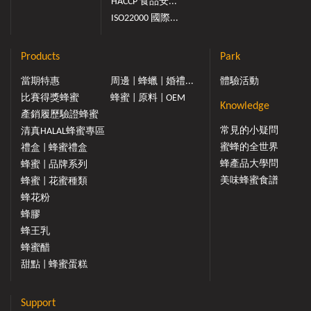
HACCP 食品安...
ISO22000 國際...
Products
Park
當期特惠
周邊 | 蜂蠟 | 婚禮...
體驗活動
比賽得獎蜂蜜
蜂蜜 | 原料 | OEM
Knowledge
產銷履歷驗證蜂蜜
常見的小疑問
清真HALAL蜂蜜專區
蜜蜂的全世界
禮盒 | 蜂蜜禮盒
蜂產品大學問
蜂蜜 | 品牌系列
美味蜂蜜食譜
蜂蜜 | 花蜜種類
蜂花粉
蜂膠
蜂王乳
蜂蜜醋
甜點 | 蜂蜜蛋糕
Support