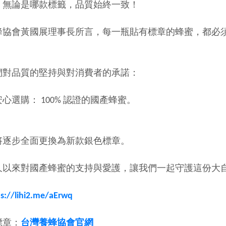
，無論是哪款標籤，品質始終一致！
蜂協會黃國展理事長所言，每一瓶貼有標章的蜂蜜，都必
們對品質的堅持與對消費者的承諾：
心選購： 100% 認證的國產蜂蜜。
將逐步全面更換為新款銀色標章。
久以來對國產蜂蜜的支持與愛護，讓我們一起守護這份大
ps://lihi2.me/aErwq
標章：
台灣養蜂協會官網