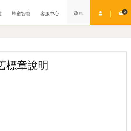
0
會員中心
購
遊
蜂蜜智慧
客服中心
EN
新舊標章說明