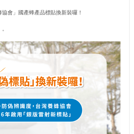
蜂協會」國產蜂產品標貼換新裝囉！
）。