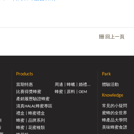
回上一頁
Products
Park
當期特惠
周邊 | 蜂蠟 | 婚禮...
體驗活動
比賽得獎蜂蜜
蜂蜜 | 原料 | OEM
Knowledge
產銷履歷驗證蜂蜜
常見的小疑問
清真HALAL蜂蜜專區
蜜蜂的全世界
禮盒 | 蜂蜜禮盒
詢
蜂產品大學問
蜂蜜 | 品牌系列
告
美味蜂蜜食譜
蜂蜜 | 花蜜種類