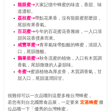
龍眼蜜→
大家記憶中蜂蜜的味道，香甜、味
道濃郁。
荔枝蜜→
帶點花果香，沒有龍眼蜜那麼甜，
尾韻有果香氣。
百花蜜→
今年的百花蜜花香雅緻，一入口清
甜與花香撲鼻而來。
咸豐草蜜→
青草氣味帶點酸的蜂蜜，清甜入
口，尾韻微酸。
鵝掌柴蜜→
秋冬流蜜的植物，入口有木質調
香氣，尾韻微微的人蔘韻味。
冬蜜→
蜜源植物為厚皮香，木質調香氣，甘
甜入口，尾韻溫潤回甘。
很難得可以一次品嚐到這麼多種台灣蜂蜜，
若您有到台北國際食品展，一定要來
宏基蜂蜜
攤
位品嚐一下「優秀的台灣蜂蜜」