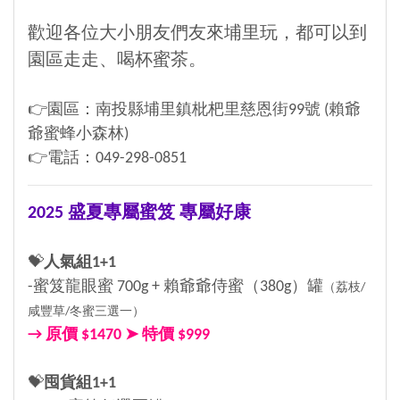
歡迎各位大小朋友們友來埔里玩，都可以到
園區走走、喝杯蜜茶。
👉園區：南投縣埔里鎮枇杷里慈恩街99號 (賴爺
爺蜜蜂小森林)
👉電話：049-298-0851
2025 盛夏專屬蜜笈 專屬好康
💝
人氣組1+1
-蜜笈龍眼蜜 700g + 賴爺爺侍蜜（380g）罐
（荔枝/
咸豐草/冬蜜三選一）
→ 原價 $1470 ➤ 特價 $999
💝
囤貨組1+1