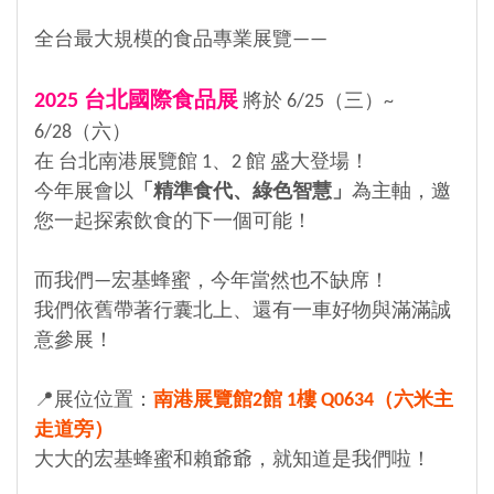
全台最大規模的食品專業展覽——
2025 台北國際食品展
將於 6/25（三）~
6/28（六）
在 台北南港展覽館 1、2 館 盛大登場！
今年展會以
「精準食代、綠色智慧」
為主軸，邀
您一起探索飲食的下一個可能！
而我們—宏基蜂蜜，今年當然也不缺席！
我們依舊帶著行囊北上、還有一車好物與滿滿誠
意參展！
📍展位位置：
南港展覽館2館 1樓 Q0634（六米主
走道旁）
大大的宏基蜂蜜和賴爺爺，就知道是我們啦！