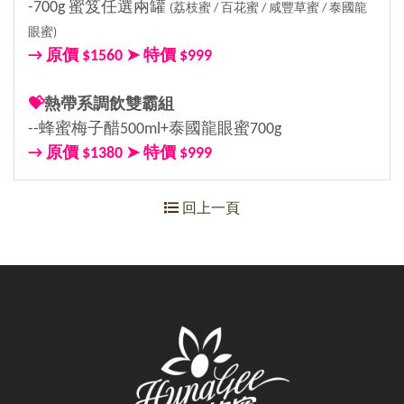
-700g 蜜笈任選兩罐
(荔枝蜜 / 百花蜜 / 咸豐草蜜 / 泰國龍
眼蜜)
→ 原價 $1560 ➤ 特價 $999
💝
熱帶系調飲雙霸組
--蜂蜜梅子醋500ml+泰國龍眼蜜700g
→ 原價 $1380 ➤ 特價 $999
回上一頁