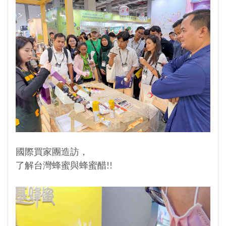
國際買家團造訪，
了解台灣蜂蜜與蜂蜜醋!!