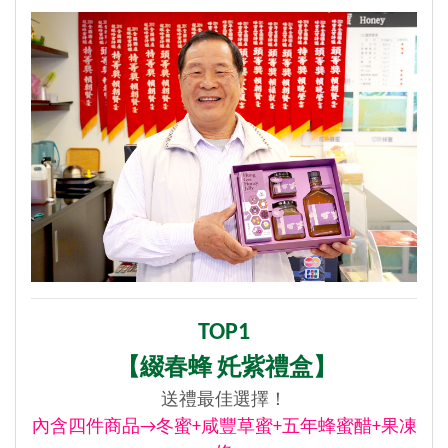
TOP1
【
綴春蜂 奼紫禮盒】
送禮最佳選擇！
內含四件商品→冬蜜+咸豐草蜜+五年蜂蜜醋+果凍