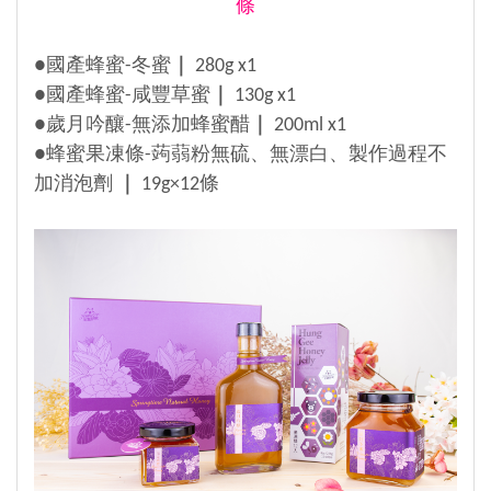
條
●國產蜂蜜-冬蜜
｜
280g x1
●國產蜂蜜-咸豐草蜜
｜
130g x1
●歲月吟釀-無添加蜂蜜醋
｜
200ml x1
●蜂蜜果凍條-
蒟蒻粉無硫、無漂白、製作過程不
加消泡劑
｜
19g×12條