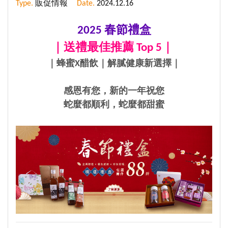
Type.
販促情報
Date.
2024.12.16
2025 春節禮盒
｜送禮最佳推薦 Top 5｜
｜
蜂蜜X醋飲｜解膩健康新選擇
｜
感恩有您，
新的一年祝您
蛇麼都順利，
蛇麼都甜蜜