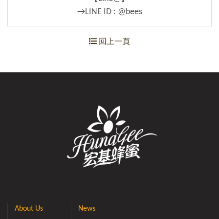
→LINE ID : @bees
回上一頁
About Us
News