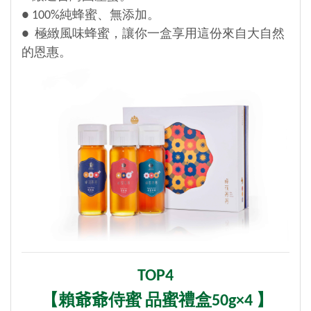
● 100%純蜂蜜、無添加。
● 極緻風味蜂蜜，讓你一盒享用這份來自大自然
的恩惠。
TOP4
【
賴爺爺侍蜜 品蜜禮盒50g×4 】