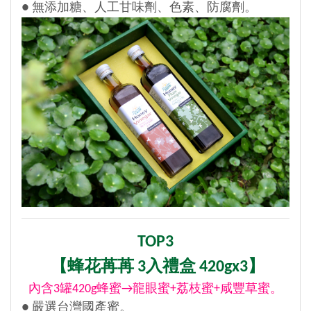
● 無添加糖、人工甘味劑、色素、防腐劑。
TOP3
【
蜂花苒苒 3入禮盒 420gx3】
內含3罐420g蜂蜜→龍眼蜜+荔枝蜜+咸豐草蜜。
● 嚴選台灣國產蜜。