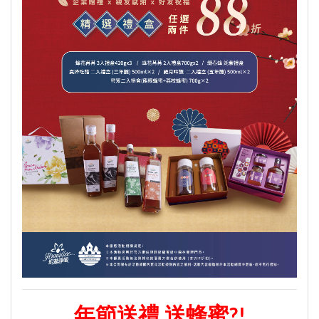
年節送禮
送蜂蜜?!