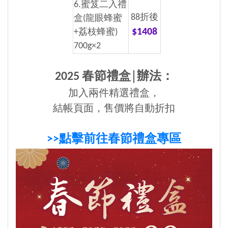
6.蜜笈二入禮
88折後
盒(龍眼蜂蜜
$1408
+荔枝蜂蜜)
700g×2
2025 春節禮盒│辦法
：
加入兩件精選禮盒，
結帳頁面，售價將自動折扣
>>點擊前往春節禮盒專區