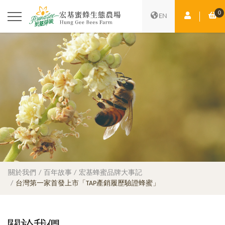
0
會員中心
購
EN
關於我們
百年故事
宏基蜂蜜品牌大事記
台灣第一家首發上市「TAP產銷履歷驗證蜂蜜」