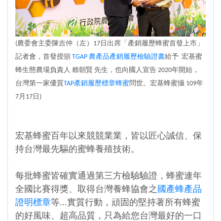
(農委會主委陳吉仲（左）17日出席「產銷履歷蜂蜜首發上市」
記者會，首發授頒
TGAP 農產品產銷履歷檢驗證書
給予 宏基蜜
蜂生態農場負責人 賴朝賢 先生，也向國人宣告 2020年開始，
台灣第一家優質
TAP產銷履歷標章蜂蜜
問世。宏基蜂蜜攝 109年
7月17日)
宏基蜂蜜百年以來競競業業，皆以匠心誠信、保
持台灣最先驅的蜜蜂養殖技術。
每批蜂蜜皆確實通過第三方檢驗驗證，蜂蜜連年
全國比賽得獎、取得台灣養蜂協會之
國產蜂產品
證明標章
等...實質行動，頑固的堅持著所有蜂蜜
的好風味、超高品質，只為給您台灣最好的一口