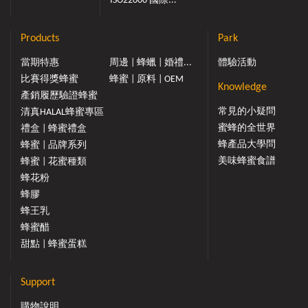
ISO22000 國際...
Products
Park
當期特惠
周邊 | 蜂蠟 | 婚禮...
體驗活動
比賽得獎蜂蜜
蜂蜜 | 原料 | OEM
Knowledge
產銷履歷驗證蜂蜜
常見的小疑問
清真HALAL蜂蜜專區
蜜蜂的全世界
禮盒 | 蜂蜜禮盒
蜂產品大學問
蜂蜜 | 品牌系列
美味蜂蜜食譜
蜂蜜 | 花蜜種類
蜂花粉
蜂膠
蜂王乳
蜂蜜醋
甜點 | 蜂蜜蛋糕
Support
購物說明