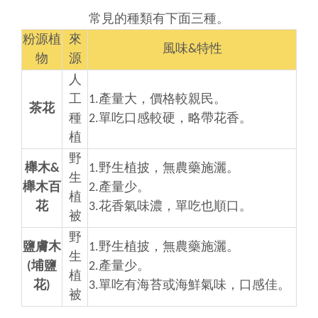
常見的種類有下面三種。
粉源植
來
風味&特性
物
源
人
工
1.產量大，價格較親民。
茶花
種
2.單吃口感較硬，略帶花香。
植
野
櫸木&
1.野生植披，無農藥施灑。
生
櫸木百
2.產量少。
植
花
3.花香氣味濃，單吃也順口。
被
野
鹽膚木
1.野生植披，無農藥施灑。
生
(埔鹽
2.產量少。
植
花)
3.單吃有海苔或海鮮氣味，口感佳。
被