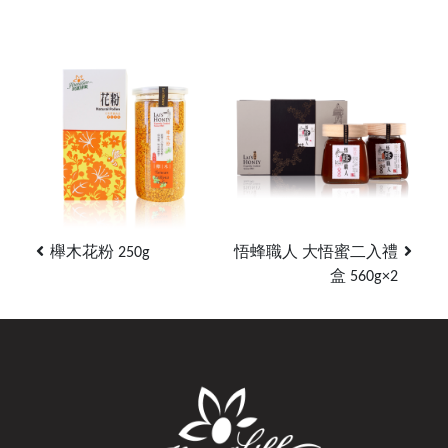
櫸木花粉 250g
悟蜂職人 大悟蜜二入禮
盒 560g×2