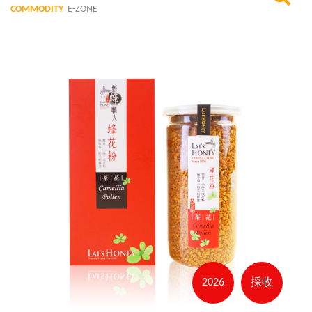
COMMODITY
E-ZONE
2026
採收